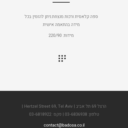
ספה קלאסית ורכות מנצחת.ניתן להזמין בכל
מידה בהתאמה אישית
מידות: 220/90
הרצל 69 תל אביב | Hertzel Street 69, Tel Aviv |
טלפון: 03-6836938 | פקס: 03-6818922
contact@badosa.co.il