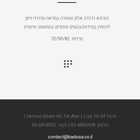
כורסא נדנדה אלון שחורה במראה מודרני.ניתן
להזמין במידות/צבעים נוספים בהתאמה אישית
מידות: 72/90/82
הרצל 69 תל אביב | Hertzel Street 69, Tel Aviv |
טלפון: 03-6836938 | פקס: 03-6818922
contact@badosa.co.il