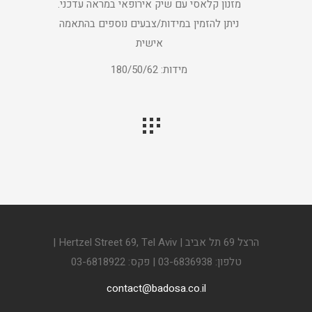
מזנון קלאסי עם שיק אירופאי במראה עדכני.
ניתן להזמין במידות/צבעים נוספים בהתאמה
אישית
מידות: 180/50/62
הרצל 69 תל אביב | Hertzel Street 69, Tel Aviv |
טלפון: 03-6836938 | פקס: 03-6818922
contact@badosa.co.il