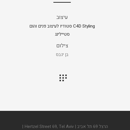
עיצוב
C4D Styling סטודיו לעיצוב פנים והום
סטיילינג
צילום
בן יגבס
הרצל 69 תל אביב | Hertzel Street 69, Tel Aviv |