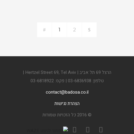
1
2
הרצל 69 תל אביב | Hertzel Street 69, Tel Aviv |
טלפון: 03-6836938 | פקס: 03-6818922
contact@badosa.co.il
הצהרת נגישות
© 2016 כל הזכויות שמורות